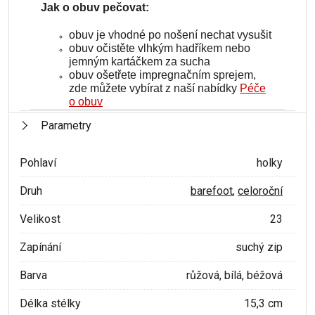
Jak o obuv pečovat:
obuv je vhodné po nošení nechat vysušit
obuv očistěte vlhkým hadříkem nebo
jemným kartáčkem za sucha
obuv ošetřete impregnačním sprejem,
zde můžete vybírat z naší nabídky
Péče
o obuv
Parametry
Pohlaví
holky
Druh
barefoot
,
celoroční
Velikost
23
Zapínání
suchý zip
Barva
růžová, bílá, béžová
Délka stélky
15,3 cm