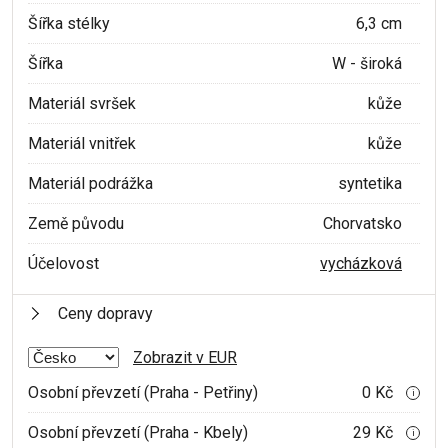
Šířka stélky
6,3 cm
Šířka
W - široká
Materiál svršek
kůže
Materiál vnitřek
kůže
Materiál podrážka
syntetika
Země původu
Chorvatsko
Účelovost
vycházková
Ceny dopravy
Zobrazit v EUR
Osobní převzetí (Praha - Petřiny)
0 Kč
i
Osobní převzetí (Praha - Kbely)
29 Kč
i