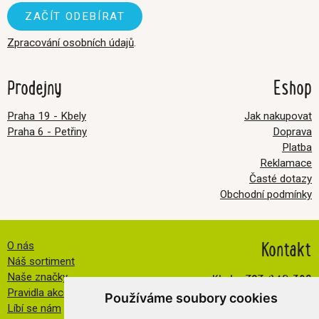
Zpracování osobních údajů
.
Prodejny
Eshop
Praha 19 - Kbely
Jak nakupovat
Praha 6 - Petřiny
Doprava
Platba
Reklamace
Časté dotazy
Obchodní podmínky
Kontakt
O nás
Náš sortiment
Kbely:
727 840 369
Naše značky
Pravidla akce FB
Petřiny:
608 032 534
Používáme soubory cookies
Líbí se nám