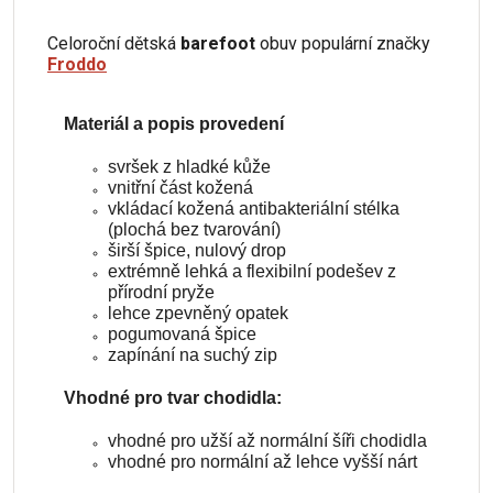
Celoroční dětská
barefoot
obuv populární značky
Froddo
Materiál a popis provedení
svršek z hladké kůže
vnitřní část kožená
vkládací kožená antibakteriální stélka
(plochá bez tvarování)
širší špice, nulový drop
extrémně lehká a flexibilní podešev z
přírodní pryže
lehce zpevněný opatek
pogumovaná špice
zapínání na suchý zip
Vhodné pro tvar chodidla:
vhodné pro užší až normální šíři chodidla
vhodné pro normální až lehce vyšší nárt