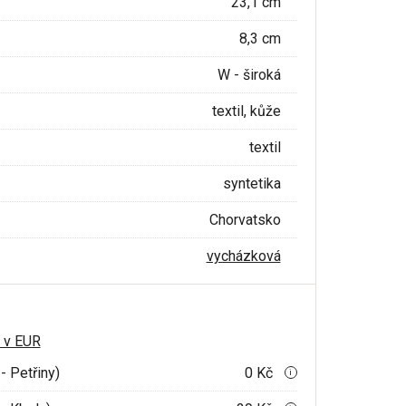
23,1 cm
8,3 cm
W - široká
textil, kůže
textil
syntetika
Chorvatsko
vycházková
 v EUR
- Petřiny)
0 Kč
i