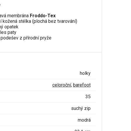
e
kavá membrána
Froddo-Tex
ní kožená stélka (plochá bez tvarování)
ý opatek
kles paty
ní podešev z přírodní pryže
holky
celoroční
,
barefoot
35
suchý zip
modrá