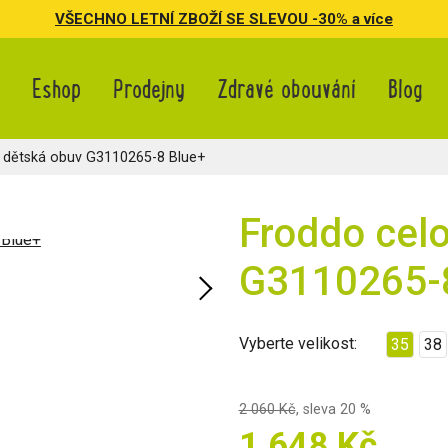
VŠECHNO LETNÍ ZBOŽÍ SE SLEVOU -30% a více
Eshop
Prodejny
Zdravé obouvání
Blog
í dětská obuv G3110265-8 Blue+
Froddo celo
G3110265-
Vyberte velikost:
35
38
2 060 Kč
,
sleva 20 %
1 648 Kč