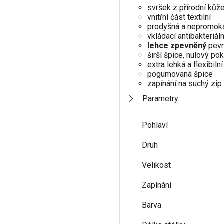
svršek z přírodní kůž
vnitřní část textilní
prodyšná a nepromo
vkládací antibakteriál
lehce zpevněný
pevn
širší špice, nulový po
extra lehká a flexibil
pogumovaná špice
zapínání na suchý zip
Parametry
Pohlaví
Druh
Velikost
Zapínání
Barva