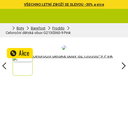
VŠECHNO LETNÍ ZBOŽÍ SE SLEVOU -30% a více
Boty
Barefoot
Froddo
Celoroční dětská obuv G2130360-9 Pink
Akce
%