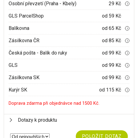
Osobní převzetí (Praha - Kbely)
29 Kč
i
GLS ParcelShop
od 59 Kč
Balíkovna
od 65 Kč
i
Zásilkovna ČR
od 85 Kč
i
Česká pošta - Balík do ruky
od 99 Kč
i
GLS
od 99 Kč
i
Zásilkovna SK
od 99 Kč
i
Kurýr SK
od 115 Kč
i
Doprava zdarma při objednávce nad 1500 Kč.
Dotazy k produktu
POLOŽIT DOTAZ