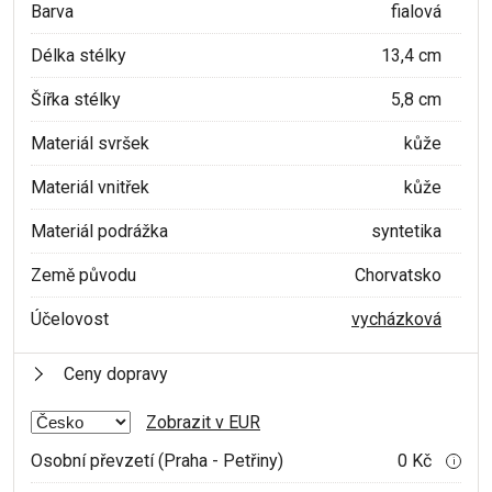
Barva
fialová
Délka stélky
13,4 cm
Šířka stélky
5,8 cm
Materiál svršek
kůže
Materiál vnitřek
kůže
Materiál podrážka
syntetika
Země původu
Chorvatsko
Účelovost
vycházková
Ceny dopravy
Zobrazit v EUR
Osobní převzetí (Praha - Petřiny)
0 Kč
i