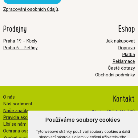
Zpracování osobních údajů
.
Prodejny
Eshop
Praha 19 - Kbely
Jak nakupovat
Praha 6 - Petřiny
Doprava
Platba
Reklamace
Časté dotazy
Obchodní podmínky
Kontakt
O nás
Náš sortiment
Kbely:
727 840 369
Naše značky
Pravidla akce FB
Petřiny:
608 032 534
Používáme soubory cookies
Líbí se nám
info@veselatkanicka.cz
Ochrana osobních údajů
Tyto webové stránky používají soubory cookies a další
sledovací nástroje s cílem vylepšení uživatelského
Změnit nastavení cookies