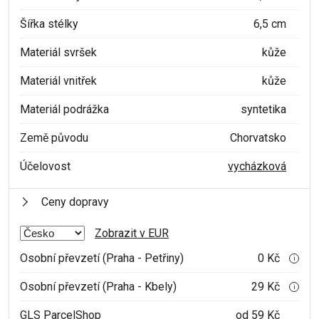
Šířka stélky
6,5 cm
Materiál svršek
kůže
Materiál vnitřek
kůže
Materiál podrážka
syntetika
Země původu
Chorvatsko
Účelovost
vycházková
Ceny dopravy
Zobrazit v EUR
Osobní převzetí (Praha - Petřiny)
0 Kč
i
Osobní převzetí (Praha - Kbely)
29 Kč
i
GLS ParcelShop
od 59 Kč