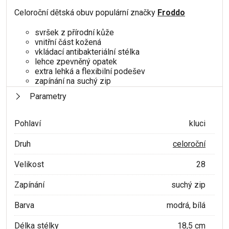
Celoroční dětská obuv populární značky
Froddo
svršek z přírodní kůže
vnitřní část kožená
vkládací antibakteriální stélka
lehce zpevněný opatek
extra lehká a flexibilní podešev
zapínání na suchý zip
Parametry
Pohlaví
kluci
Druh
celoroční
Velikost
28
Zapínání
suchý zip
Barva
modrá, bílá
Délka stélky
18,5 cm