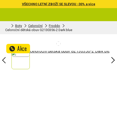
VŠECHNO LETNÍ ZBOŽÍ SE SLEVOU -30% a více
Boty
Celoroční
Froddo
Celoroční dětská obuv G2130356-2 Dark blue
Akce
%