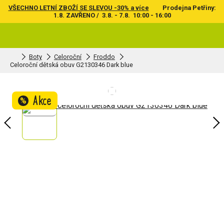
VŠECHNO LETNÍ ZBOŽÍ SE SLEVOU -30% a více
Prodejna Petřiny:
1.8. ZAVŘENO / 3.8. - 7.8. 10:00 - 16:00
Boty
Celoroční
Froddo
Celoroční dětská obuv G2130346 Dark blue
Akce
%