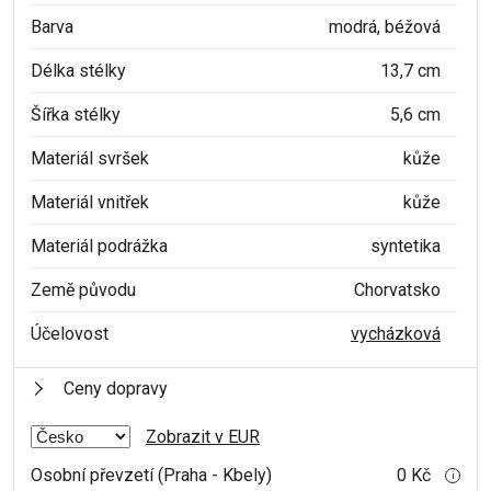
Barva
modrá, béžová
Délka stélky
13,7 cm
Šířka stélky
5,6 cm
Materiál svršek
kůže
Materiál vnitřek
kůže
Materiál podrážka
syntetika
Země původu
Chorvatsko
Účelovost
vycházková
Ceny dopravy
Zobrazit v EUR
Osobní převzetí (Praha - Kbely)
0 Kč
i