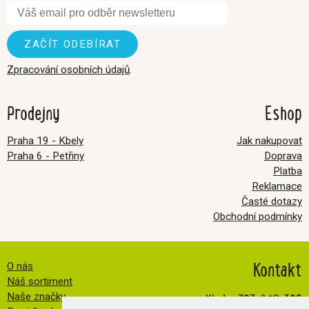
Zpracování osobních údajů
.
Prodejny
Eshop
Praha 19 - Kbely
Jak nakupovat
Praha 6 - Petřiny
Doprava
Platba
Reklamace
Časté dotazy
Obchodní podmínky
Kontakt
O nás
Náš sortiment
Kbely:
727 840 369
Naše značky