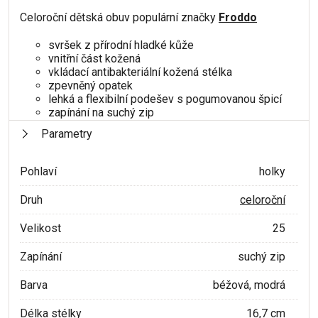
Celoroční dětská obuv populární značky
Froddo
svršek z přírodní hladké kůže
vnitřní část kožená
vkládací antibakteriální kožená stélka
zpevněný opatek
lehká a flexibilní podešev s pogumovanou špicí
zapínání na suchý zip
Parametry
Pohlaví
holky
Druh
celoroční
Velikost
25
Zapínání
suchý zip
Barva
béžová, modrá
Délka stélky
16,7 cm