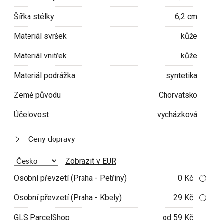
Šířka stélky
6,2 cm
Materiál svršek
kůže
Materiál vnitřek
kůže
Materiál podrážka
syntetika
Země původu
Chorvatsko
Účelovost
vycházková
Ceny dopravy
Zobrazit v EUR
Osobní převzetí (Praha - Petřiny)
0 Kč
i
Osobní převzetí (Praha - Kbely)
29 Kč
i
GLS ParcelShop
od 59 Kč