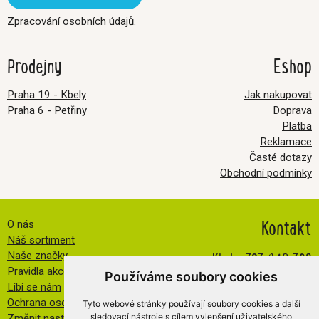
Zpracování osobních údajů
.
Prodejny
Eshop
Praha 19 - Kbely
Jak nakupovat
Praha 6 - Petřiny
Doprava
Platba
Reklamace
Časté dotazy
Obchodní podmínky
Kontakt
O nás
Náš sortiment
Kbely:
727 840 369
Naše značky
Pravidla akce FB
Petřiny:
608 032 534
Používáme soubory cookies
Líbí se nám
info@veselatkanicka.cz
Ochrana osobních údajů
Tyto webové stránky používají soubory cookies a další
sledovací nástroje s cílem vylepšení uživatelského
Změnit nastavení cookies