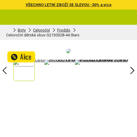
VŠECHNO LETNÍ ZBOŽÍ SE SLEVOU -30% a více
Boty
Celoroční
Froddo
Celoroční dětská obuv G2130328-44 Stars
Akce
%