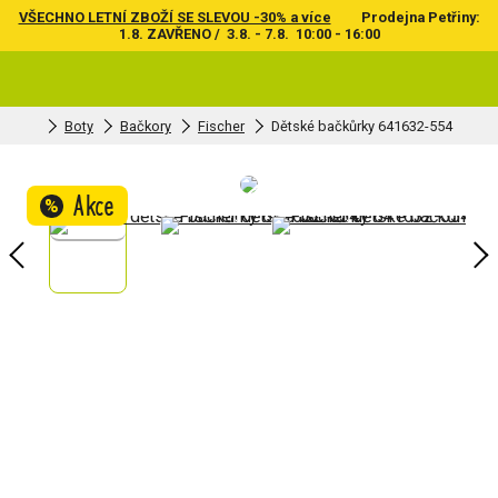
VŠECHNO LETNÍ ZBOŽÍ SE SLEVOU -30% a více
Prodejna Petřiny:
1.8. ZAVŘENO / 3.8. - 7.8. 10:00 - 16:00
Boty
Bačkory
Fischer
Dětské bačkůrky 641632-554
Akce
%