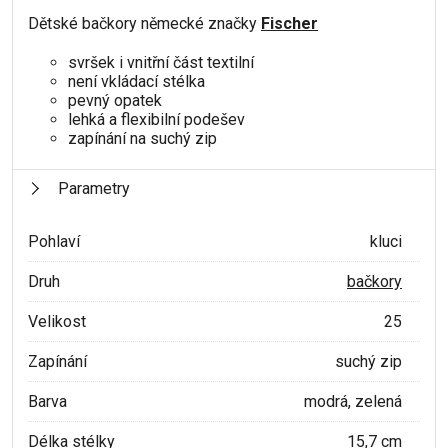
Dětské bačkory německé značky
Fischer
svršek i vnitřní část textilní
není vkládací stélka
pevný opatek
lehká a flexibilní podešev
zapínání na suchý zip
Parametry
Pohlaví
kluci
Druh
bačkory
Velikost
25
Zapínání
suchý zip
Barva
modrá, zelená
Délka stélky
15,7 cm