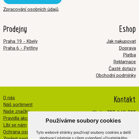
Zpracování osobních údajů
.
Prodejny
Eshop
Praha 19 - Kbely
Jak nakupovat
Praha 6 - Petřiny
Doprava
Platba
Reklamace
Časté dotazy
Obchodní podmínky
Kontakt
O nás
Náš sortiment
Kbely:
727 840 369
Naše značky
Pravidla akce FB
Petřiny:
608 032 534
Používáme soubory cookies
Líbí se nám
info@veselatkanicka.cz
Ochrana osobních údajů
Tyto webové stránky používají soubory cookies a další
sledovací nástroje s cílem vylepšení uživatelského
Změnit nastavení cookies