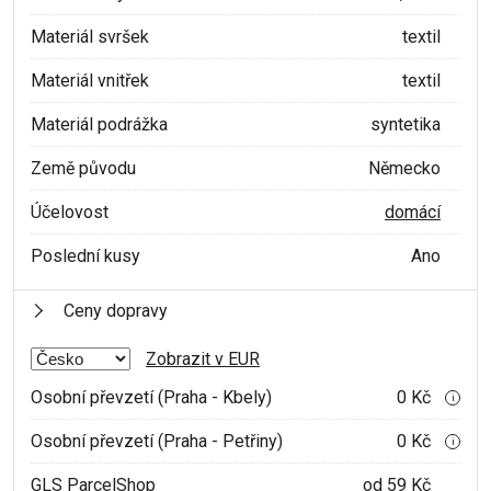
Materiál svršek
textil
Materiál vnitřek
textil
Materiál podrážka
syntetika
Země původu
Německo
Účelovost
domácí
Poslední kusy
Ano
Ceny dopravy
Zobrazit v EUR
Osobní převzetí (Praha - Kbely)
0 Kč
i
Osobní převzetí (Praha - Petřiny)
0 Kč
i
GLS ParcelShop
od 59 Kč