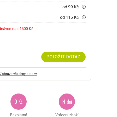
od 99 Kč
i
od 115 Kč
i
dnávce nad 1500 Kč.
POLOŽIT DOTAZ
Zobrazit všechny dotazy
0 Kč
14 dní
Bezplatná
Vrácení zboží