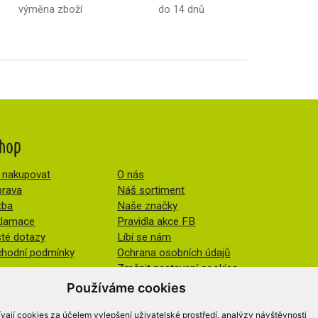
výměna zboží
do 14 dnů
hop
 nakupovat
O nás
rava
Náš sortiment
tba
Naše značky
klamace
Pravidla akce FB
té dotazy
Líbí se nám
hodní podmínky
Ochrana osobních údajů
Změnit nastavení cookies
Používáme cookies
vají cookies za účelem vylepšení uživatelské prostředí, analýzy návštěvnosti