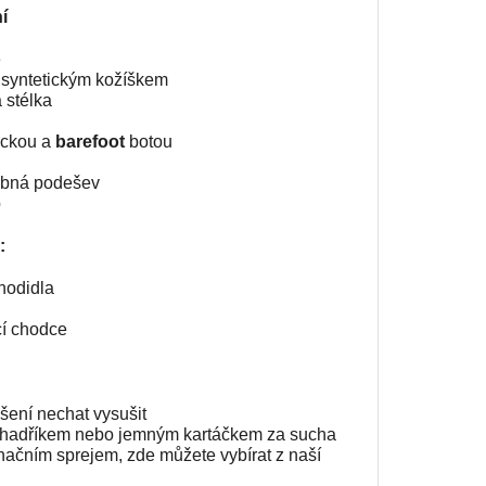
í
e
a syntetickým kožíškem
 stélka
ickou a
barefoot
botou
ebná podešev
p
:
chodidla
cí chodce
šení nechat vysušit
m hadříkem nebo jemným kartáčkem za sucha
načním sprejem, zde můžete vybírat z naší