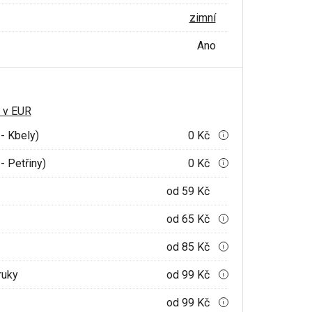
zimní
Ano
 v EUR
- Kbely)
0 Kč
i
- Petřiny)
0 Kč
i
od 59 Kč
od 65 Kč
i
od 85 Kč
i
ruky
od 99 Kč
i
od 99 Kč
i