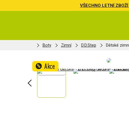
VŠECHNO LETNÍ ZBOŽÍ 
Boty
Zimní
D.D.Step
Dětské zimn
Akce
%