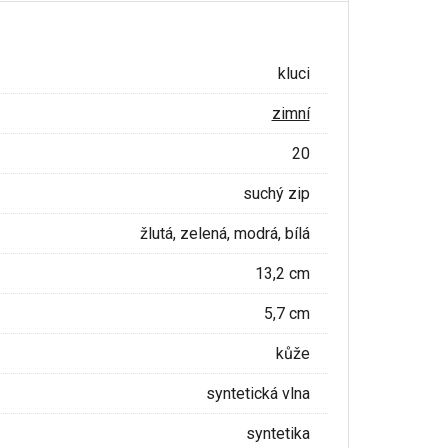
kluci
zimní
20
suchý zip
žlutá, zelená, modrá, bílá
13,2 cm
5,7 cm
kůže
syntetická vlna
syntetika