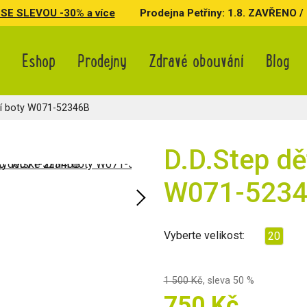
SE SLEVOU -30% a více
Prodejna Petřiny: 1.8. ZAVŘENO / 3.
Eshop
Prodejny
Zdravé obouvání
Blog
í boty W071-52346B
D.D.Step dě
W071-523
Vyberte velikost:
20
1 500 Kč
,
sleva 50 %
750 Kč