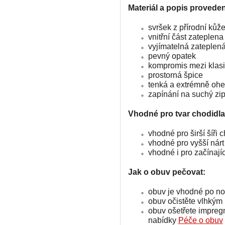
Materiál a popis proveden
svršek z přírodní kůž
vnitřní část zateplen
vyjímatelná zateplená
pevný opatek
kompromis mezi klas
prostorná špice
tenká a extrémně oh
zapínání na suchý zi
Vhodné pro tvar chodidla
vhodné pro širší šíři 
vhodné pro vyšší nárt
vhodné i pro začínají
Jak o obuv pečovat:
obuv je vhodné po no
obuv očistěte vlhký
obuv ošetřete impreg
nabídky
Péče o obuv