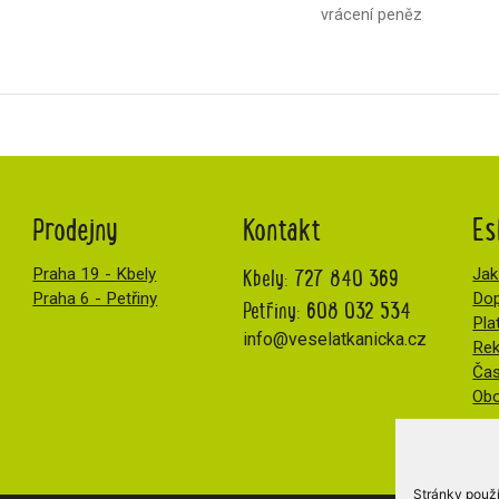
vrácení peněz
Prodejny
Kontakt
Es
Kbely:
727 840 369
Praha 19 - Kbely
Jak
Praha 6 - Petřiny
Dop
Petřiny:
608 032 534
Pla
info@veselatkanicka.cz
Re
Čas
Obc
Stránky použí