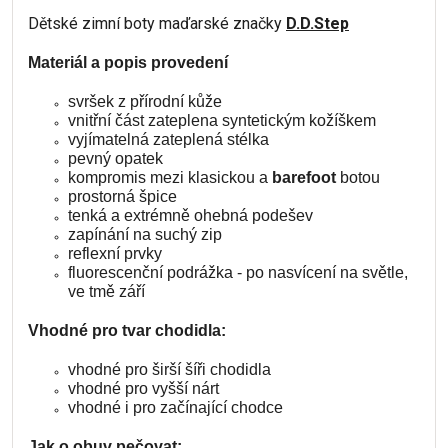
Dětské zimní boty maďarské značky
D.D.Step
Materiál a popis provedení
svršek z přírodní kůže
vnitřní část zateplena syntetickým kožíškem
vyjímatelná zateplená stélka
pevný opatek
kompromis mezi klasickou a
barefoot
botou
prostorná špice
tenká a extrémně ohebná podešev
zapínání na suchý zip
reflexní prvky
fluorescenční podrážka - po nasvícení na světle,
ve tmě září
Vhodné pro tvar chodidla:
vhodné pro širší šíři chodidla
vhodné pro vyšší nárt
vhodné i pro začínající chodce
Jak o obuv pečovat: