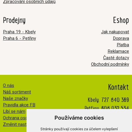
Zpracování osobních údajů
.
Prodejny
Eshop
Praha 19 - Kbely
Jak nakupovat
Praha 6 - Petřiny
Doprava
Platba
Reklamace
Časté dotazy
Obchodní podmínky
Kontakt
O nás
Náš sortiment
Kbely:
727 840 369
Naše značky
Pravidla akce FB
Petřiny:
608 032 534
Líbí se nám
info@veselatkanicka.cz
Používáme cookies
Ochrana osobních údajů
Změnit nastavení cookies
Stránky používají cookies za účelem vylepšení