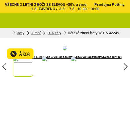
VŠECHNO LETNÍ ZBOŽÍ SE SLEVOU -30% a více
Prodejna Petřiny:
1.8. ZAVŘENO / 3.8. - 7.8. 10:00 - 16:00
Boty
Zimní
D.D.Step
Dětské zimní boty W015-42249
Akce
%