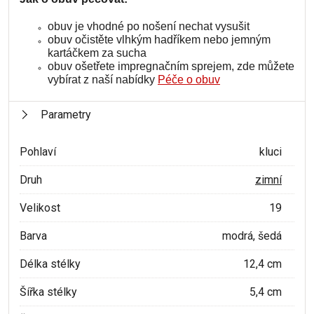
obuv je vhodné po nošení nechat vysušit
obuv očistěte vlhkým hadříkem nebo jemným
kartáčkem za sucha
obuv ošetřete impregnačním sprejem, zde můžete
vybírat z naší nabídky
Péče o obuv
Parametry
Pohlaví
kluci
Druh
zimní
Velikost
19
Barva
modrá, šedá
Délka stélky
12,4 cm
Šířka stélky
5,4 cm