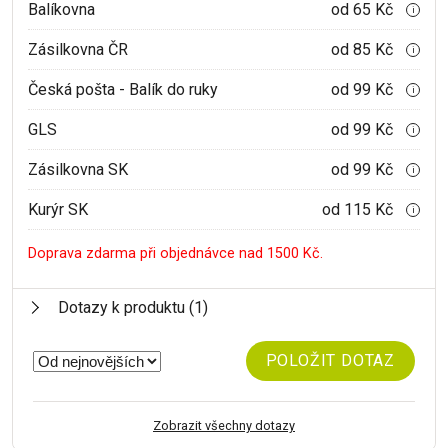
Balíkovna
od 65 Kč
i
Zásilkovna ČR
od 85 Kč
i
Česká pošta - Balík do ruky
od 99 Kč
i
GLS
od 99 Kč
i
Zásilkovna SK
od 99 Kč
i
Kurýr SK
od 115 Kč
i
Doprava zdarma při objednávce nad 1500 Kč.
Dotazy k produktu
(1)
POLOŽIT DOTAZ
Zobrazit všechny dotazy