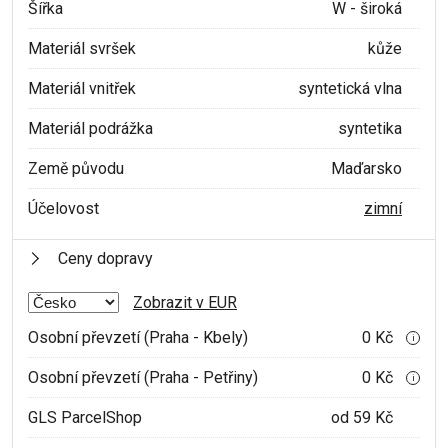
Šířka
W - široká
Materiál svršek
kůže
Materiál vnitřek
syntetická vlna
Materiál podrážka
syntetika
Země původu
Maďarsko
Účelovost
zimní
Ceny dopravy
Zobrazit v EUR
Osobní převzetí (Praha - Kbely)
0 Kč
i
Osobní převzetí (Praha - Petřiny)
0 Kč
i
GLS ParcelShop
od 59 Kč