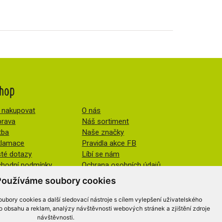
hop
 nakupovat
O nás
rava
Náš sortiment
tba
Naše značky
klamace
Pravidla akce FB
té dotazy
Líbí se nám
hodní podmínky
Ochrana osobních údajů
Změnit nastavení cookies
Používáme soubory cookies
ubory cookies a další sledovací nástroje s cílem vylepšení uživatelského
o obsahu a reklam, analýzy návštěvnosti webových stránek a zjištění zdroje
návštěvnosti.