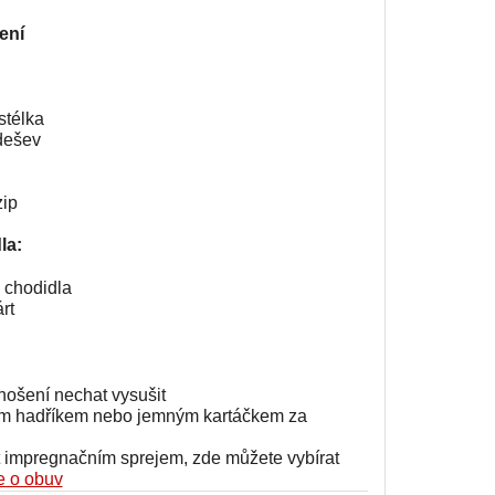
ení
stélka
dešev
zip
la:
i chodidla
rt
nošení nechat vysušit
kým hadříkem nebo jemným kartáčkem za
t impregnačním sprejem, zde můžete vybírat
 o obuv