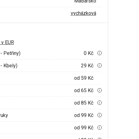
Maďarsko
vycházková
 v EUR
- Petřiny)
0 Kč
i
- Kbely)
29 Kč
i
od 59 Kč
od 65 Kč
i
od 85 Kč
i
ruky
od 99 Kč
i
od 99 Kč
i