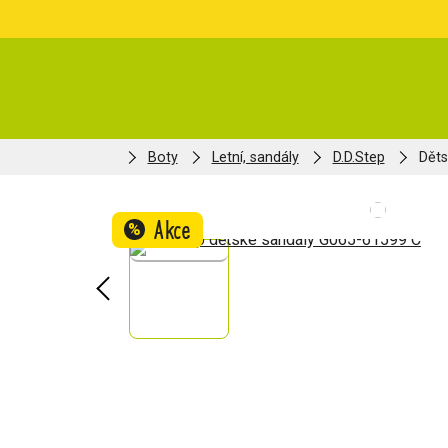
Boty
Letní, sandály
D.D.Step
Děts
Akce
%