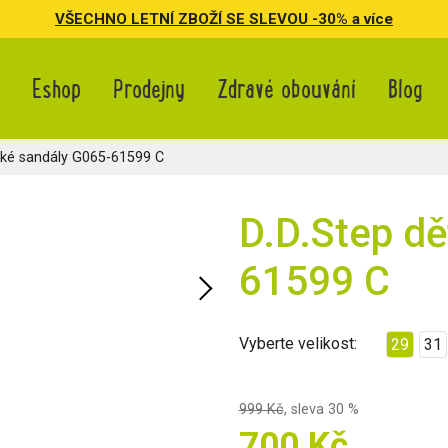
VŠECHNO LETNÍ ZBOŽÍ SE SLEVOU -30% a více
Eshop
Prodejny
Zdravé obouvání
Blog
ké sandály G065-61599 C
D.D.Step d
61599 C
Vyberte velikost:
29
31
999 Kč
,
sleva 30 %
700 Kč