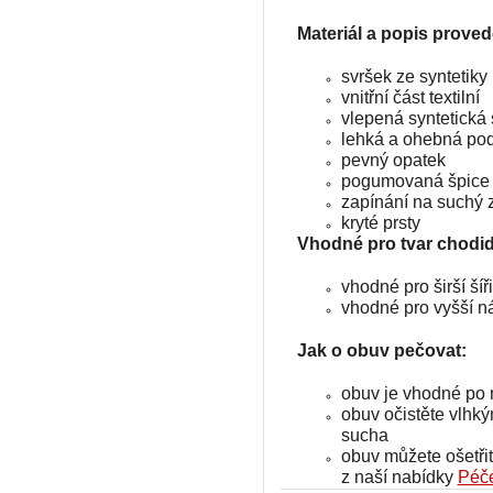
Materiál a popis proved
svršek ze syntetiky
vnitřní část textilní
vlepená syntetická 
lehká a ohebná po
pevný opatek
pogumovaná špice
zapínání na suchý 
kryté prsty
Vhodné pro tvar chodid
vhodné pro širší šíř
vhodné pro vyšší ná
Jak o obuv pečovat:
obuv je vhodné po 
obuv očistěte vlh
sucha
obuv můžete ošetři
z naší nabídky
Péče