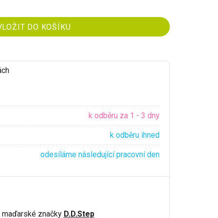
ách
k odběru za 1 - 3 dny
k odběru ihned
odesíláme následující pracovní den
y maďarské značky
D.D.Step