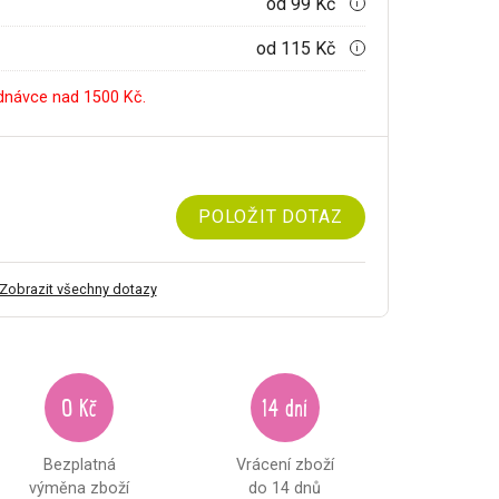
od 99 Kč
i
od 115 Kč
i
dnávce nad 1500 Kč.
POLOŽIT DOTAZ
Zobrazit všechny dotazy
0 Kč
14 dní
Bezplatná
Vrácení zboží
výměna zboží
do 14 dnů