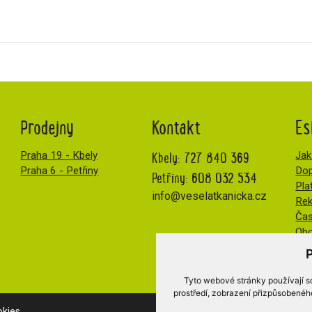
Prodejny
Kontakt
Es
Kbely:
727 840 369
Praha 19 - Kbely
Jak
Praha 6 - Petřiny
Dop
Petřiny:
608 032 534
Pla
info@veselatkanicka.cz
Re
Čas
Obc
Tyto webové stránky používají so
prostředí, zobrazení přizpůsobenéh
kies
.