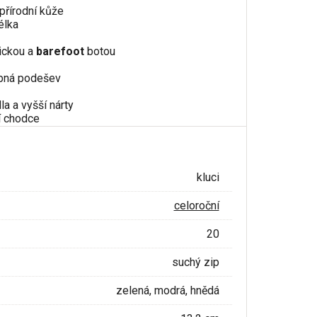
 přírodní kůže
élka
ickou a
barefoot
botou
ebná podešev
la a vyšší nárty
í chodce
kluci
celoroční
20
suchý zip
zelená, modrá, hnědá