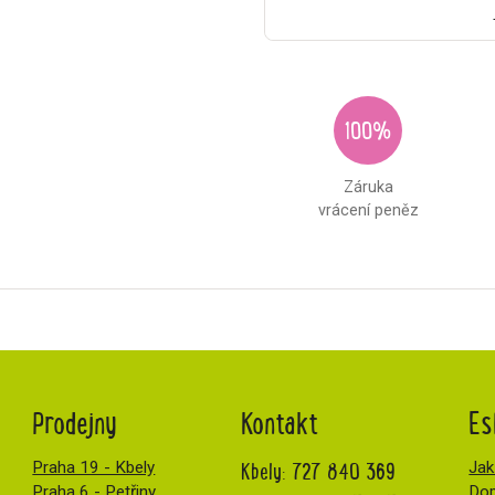
100%
Záruka
vrácení peněz
Prodejny
Kontakt
Es
Kbely:
727 840 369
Praha 19 - Kbely
Jak
Praha 6 - Petřiny
Dop