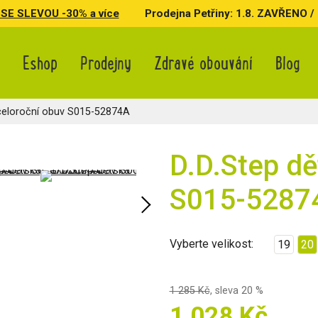
SE SLEVOU -30% a více
Prodejna Petřiny: 1.8. ZAVŘENO / 3.
Eshop
Prodejny
Zdravé obouvání
Blog
celoroční obuv S015-52874A
D.D.Step dě
S015-5287
Vyberte velikost:
19
20
1 285 Kč
,
sleva 20 %
1 028 Kč