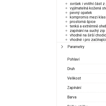
svršek i vnitřní část z
vyjímatelná kožená st
pevný opatek
kompromis mezi klas
prostorná špice
tenká a extrémně oh
zapínání na suchý zip
vhodné na širší chodid
vhodné i pro začínajíc
Parametry
Pohlaví
Druh
Velikost
Zapínání
Barva