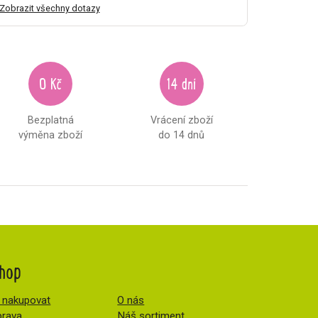
Zobrazit všechny dotazy
0 Kč
14 dní
Bezplatná
Vrácení zboží
výměna zboží
do 14 dnů
hop
 nakupovat
O nás
rava
Náš sortiment