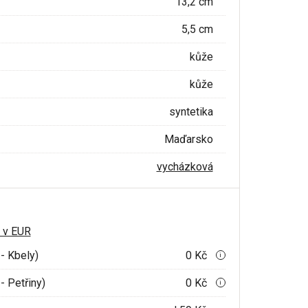
13,2 cm
5,5 cm
kůže
kůže
syntetika
Maďarsko
vycházková
 v EUR
- Kbely)
0 Kč
i
- Petřiny)
0 Kč
i