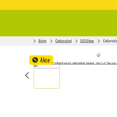
Boty
Celoroční
D.D.Step
Celoroč
Akce
%