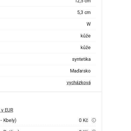
12,5 cm
5,3 cm
W
kůže
kůže
syntetika
Maďarsko
vycházková
 v EUR
- Kbely)
0 Kč
i