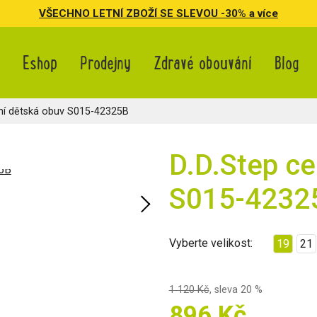
VŠECHNO LETNÍ ZBOŽÍ SE SLEVOU -30% a více
Eshop
Prodejny
Zdravé obouvání
Blog
ní dětská obuv S015-42325B
D.D.Step ce
S015-4232
Vyberte velikost:
19
21
1 120 Kč
,
sleva 20 %
896 Kč