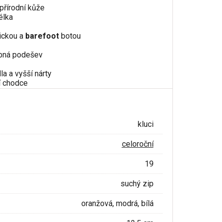
 přírodní kůže
élka
ickou a
barefoot
botou
ebná podešev
la a vyšší nárty
í chodce
kluci
celoroční
19
suchý zip
oranžová, modrá, bílá