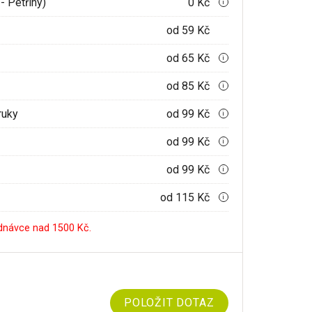
- Petřiny)
0 Kč
i
od 59 Kč
od 65 Kč
i
od 85 Kč
i
ruky
od 99 Kč
i
od 99 Kč
i
od 99 Kč
i
od 115 Kč
i
dnávce nad 1500 Kč.
POLOŽIT DOTAZ