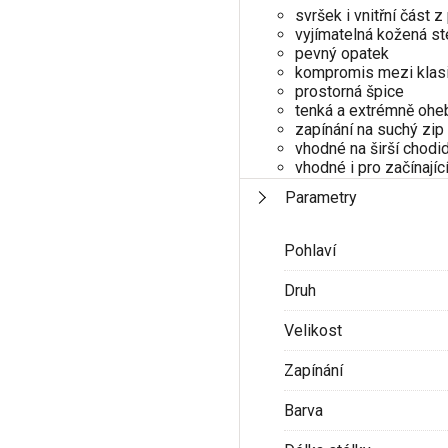
svršek i vnitřní část z
vyjímatelná kožená st
pevný opatek
kompromis mezi klas
prostorná špice
tenká a extrémně oh
zapínání na suchý zip
vhodné na širší chodid
vhodné i pro začínajíc
Parametry
Pohlaví
Druh
Velikost
Zapínání
Barva