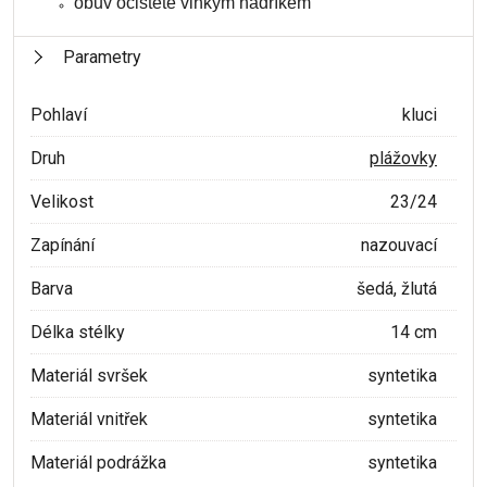
obuv očistěte vlhkým hadříkem
Parametry
Pohlaví
kluci
Druh
plážovky
Velikost
23/24
Zapínání
nazouvací
Barva
šedá, žlutá
Délka stélky
14 cm
Materiál svršek
syntetika
Materiál vnitřek
syntetika
Materiál podrážka
syntetika