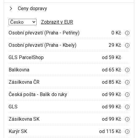
Ceny dopravy
Zobrazit v EUR
Osobní převzetí (Praha - Petřiny)
0 Kč
i
Osobní převzetí (Praha - Kbely)
29 Kč
i
GLS ParcelShop
od 59 Kč
Balíkovna
od 65 Kč
i
Zásilkovna ČR
od 85 Kč
i
Česká pošta - Balík do ruky
od 99 Kč
i
GLS
od 99 Kč
i
Zásilkovna SK
od 99 Kč
i
Kurýr SK
od 115 Kč
i