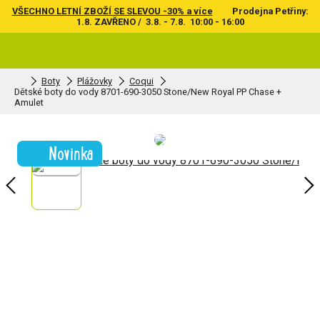
VŠECHNO LETNÍ ZBOŽÍ SE SLEVOU -30% a více
Prodejna Petřiny:
1.8. ZAVŘENO / 3.8. - 7.8. 10:00 - 16:00
Boty
Plážovky
Coqui
Dětské boty do vody 8701-690-3050 Stone/New Royal PP Chase +
Amulet
Novinka