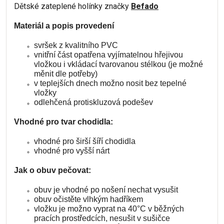
Dětské zateplené holínky značky
Befado
Materiál a popis provedení
svršek z kvalitního PVC
vnitřní část opatřena vyjímatelnou hřejivou
vložkou i vkládací tvarovanou stélkou (je možné
měnit dle potřeby)
v teplejších dnech možno nosit bez tepelné
vložky
odlehčená protiskluzová podešev
Vhodné pro tvar chodidla:
vhodné pro širší šíří chodidla
vhodné pro vyšší nárt
Jak o obuv pečovat:
obuv je vhodné po nošení nechat vysušit
obuv očistěte vlhkým hadříkem
vložku je možno vyprat na 40°C v běžných
pracích prostředcích, nesušit v sušičce