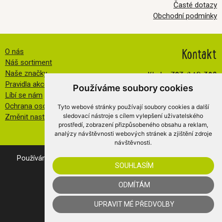
Časté dotazy
Obchodní podmínky
Kontakt
O nás
Náš sortiment
Kbely:
727 840 369
Naše značky
Pravidla akce FB
Petřiny:
608 032 534
Používáme soubory cookies
Líbí se nám
info@veselatkanicka.cz
Ochrana osobních údajů
Tyto webové stránky používají soubory cookies a další
sledovací nástroje s cílem vylepšení uživatelského
Změnit nastavení cookies
prostředí, zobrazení přizpůsobeného obsahu a reklam,
analýzy návštěvnosti webových stránek a zjištění zdroje
návštěvnosti.
Používáním našich webovek vyjadřujete souhlas s
cookies
.
SOUHLASÍM
© 2019 Veselá Tkanička s.r.o.
WebConsult
- internetový obchod
Merkur
ODMÍTÁM
UPRAVIT MÉ PŘEDVOLBY