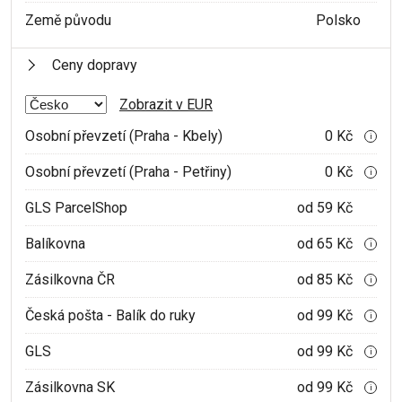
Země původu
Polsko
Ceny dopravy
Zobrazit v EUR
Osobní převzetí (Praha - Kbely)
0 Kč
i
Osobní převzetí (Praha - Petřiny)
0 Kč
i
GLS ParcelShop
od 59 Kč
Balíkovna
od 65 Kč
i
Zásilkovna ČR
od 85 Kč
i
Česká pošta - Balík do ruky
od 99 Kč
i
GLS
od 99 Kč
i
Zásilkovna SK
od 99 Kč
i