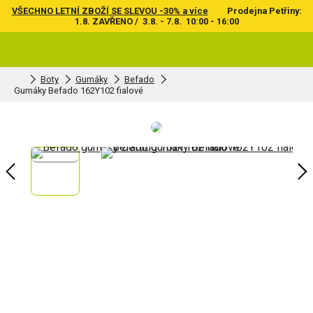
VŠECHNO LETNÍ ZBOŽÍ SE SLEVOU -30% a více
Prodejna Petřiny:
1.8. ZAVŘENO / 3.8. - 7.8. 10:00 - 16:00
Boty
Gumáky
Befado
Gumáky Befado 162Y102 fialové