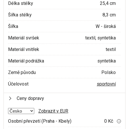
Délka stélky
25,4 cm
Šířka stélky
8,3 cm
Šířka
W - široká
Materiál svršek
textil, syntetika
Materiál vnitřek
textil
Materiál podrážka
syntetika
Země původu
Polsko
Účelovost
sportovní
Ceny dopravy
Zobrazit v EUR
Osobní převzetí (Praha - Kbely)
0 Kč
i