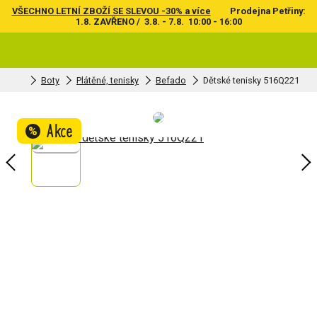
VŠECHNO LETNÍ ZBOŽÍ SE SLEVOU -30% a více
Prodejna Petřiny:
1.8. ZAVŘENO / 3.8. - 7.8. 10:00 - 16:00
Boty
Plátěné, tenisky
Befado
Dětské tenisky 516Q221
Akce
%