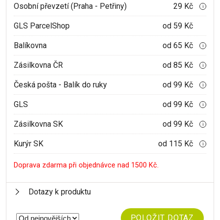
Osobní převzetí (Praha - Petřiny)
29 Kč
i
GLS ParcelShop
od 59 Kč
Balíkovna
od 65 Kč
i
Zásilkovna ČR
od 85 Kč
i
Česká pošta - Balík do ruky
od 99 Kč
i
GLS
od 99 Kč
i
Zásilkovna SK
od 99 Kč
i
Kurýr SK
od 115 Kč
i
Doprava zdarma při objednávce nad 1500 Kč.
Dotazy k produktu
POLOŽIT DOTAZ