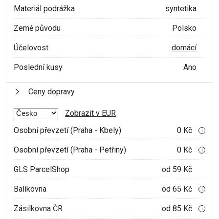
Materiál podrážka
syntetika
Země původu
Polsko
Účelovost
domácí
Poslední kusy
Ano
Ceny dopravy
Zobrazit v EUR
Osobní převzetí (Praha - Kbely)
0 Kč
i
Osobní převzetí (Praha - Petřiny)
0 Kč
i
GLS ParcelShop
od 59 Kč
Balíkovna
od 65 Kč
i
Zásilkovna ČR
od 85 Kč
i