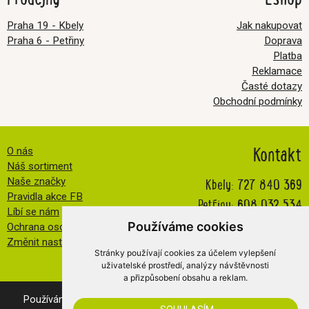
Praha 19 - Kbely
Jak nakupovat
Praha 6 - Petřiny
Doprava
Platba
Reklamace
Časté dotazy
Obchodní podmínky
Kontakt
O nás
Náš sortiment
Kbely:
727 840 369
Naše značky
Pravidla akce FB
Petřiny:
608 032 534
Líbí se nám
info@veselatkanicka.cz
Používáme cookies
Ochrana osobních údajů
Změnit nastavení cookies
Stránky používají cookies za účelem vylepšení
uživatelské prostředí, analýzy návštěvnosti
a přizpůsobení obsahu a reklam.
Používáním našich webovek vyjadřujete souhlas s
cookies
.