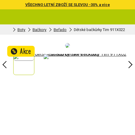
VŠECHNO LETNÍ ZBOŽÍ SE SLEVOU -30% a více
Boty
Bačkory
Befado
Dětské bačkůrky Tim 911X022
Akce
%