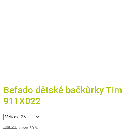
Befado dětské bačkůrky Tim
911X022
495 Kč
,
sleva 50 %