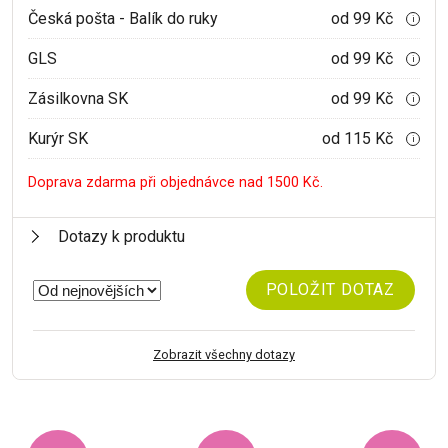
Česká pošta - Balík do ruky
od 99 Kč
i
GLS
od 99 Kč
i
Zásilkovna SK
od 99 Kč
i
Kurýr SK
od 115 Kč
i
Doprava zdarma při objednávce nad 1500 Kč.
Dotazy k produktu
POLOŽIT DOTAZ
Zobrazit všechny dotazy