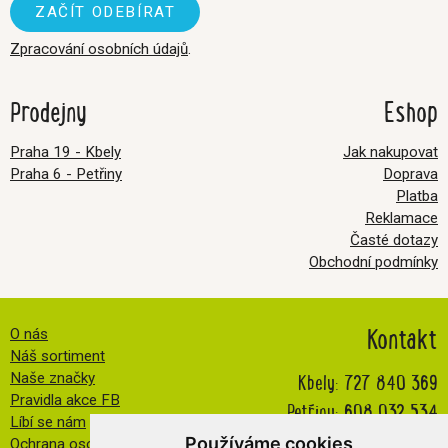
Zpracování osobních údajů
.
Prodejny
Eshop
Praha 19 - Kbely
Jak nakupovat
Praha 6 - Petřiny
Doprava
Platba
Reklamace
Časté dotazy
Obchodní podmínky
Kontakt
O nás
Náš sortiment
Kbely:
727 840 369
Naše značky
Pravidla akce FB
Petřiny:
608 032 534
Líbí se nám
info@veselatkanicka.cz
Používáme cookies
Ochrana osobních údajů