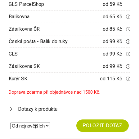
GLS ParcelShop
od 59 Kč
Balíkovna
od 65 Kč
i
Zásilkovna ČR
od 85 Kč
i
Česká pošta - Balík do ruky
od 99 Kč
i
GLS
od 99 Kč
i
Zásilkovna SK
od 99 Kč
i
Kurýr SK
od 115 Kč
i
Doprava zdarma při objednávce nad 1500 Kč.
Dotazy k produktu
POLOŽIT DOTAZ