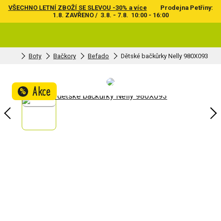
VŠECHNO LETNÍ ZBOŽÍ SE SLEVOU -30% a více
Prodejna Petřiny:
1.8. ZAVŘENO / 3.8. - 7.8. 10:00 - 16:00
Boty
Bačkory
Befado
Dětské bačkůrky Nelly 980X093
Akce
%