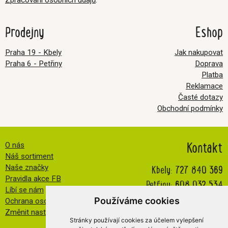
Zpracování osobních údajů
.
Prodejny
Eshop
Praha 19 - Kbely
Jak nakupovat
Praha 6 - Petřiny
Doprava
Platba
Reklamace
Časté dotazy
Obchodní podmínky
Kontakt
O nás
Náš sortiment
Kbely:
727 840 369
Naše značky
Pravidla akce FB
Petřiny:
608 032 534
Líbí se nám
info@veselatkanicka.cz
Používáme cookies
Ochrana osobních údajů
Změnit nastavení cookies
Stránky používají cookies za účelem vylepšení