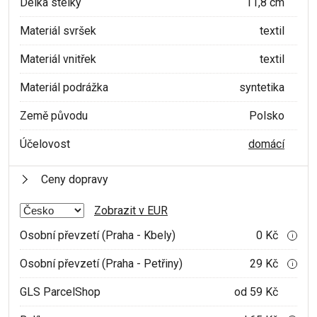
Délka stélky
11,8 cm
Materiál svršek
textil
Materiál vnitřek
textil
Materiál podrážka
syntetika
Země původu
Polsko
Účelovost
domácí
Ceny dopravy
Zobrazit v EUR
Osobní převzetí (Praha - Kbely)
0 Kč
i
Osobní převzetí (Praha - Petřiny)
29 Kč
i
GLS ParcelShop
od 59 Kč