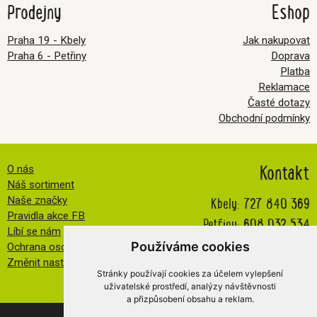
Prodejny
Eshop
Praha 19 - Kbely
Jak nakupovat
Praha 6 - Petřiny
Doprava
Platba
Reklamace
Časté dotazy
Obchodní podmínky
Kontakt
O nás
Náš sortiment
Kbely:
727 840 369
Naše značky
Pravidla akce FB
Petřiny:
608 032 534
Líbí se nám
info@veselatkanicka.cz
Používáme cookies
Ochrana osobních údajů
Změnit nastavení cookies
Stránky používají cookies za účelem vylepšení
uživatelské prostředí, analýzy návštěvnosti
a přizpůsobení obsahu a reklam.