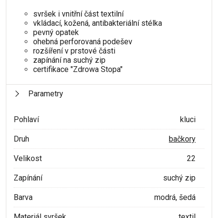
svršek i vnitřní část textilní
vkládací, kožená, antibakteriální stélka
pevný opatek
ohebná perforovaná podešev
rozšíření v prstové části
zapínání na suchý zip
certifikace "Zdrowa Stopa"
Parametry
Pohlaví
kluci
Druh
bačkory
Velikost
22
Zapínání
suchý zip
Barva
modrá, šedá
Materiál svršek
textil