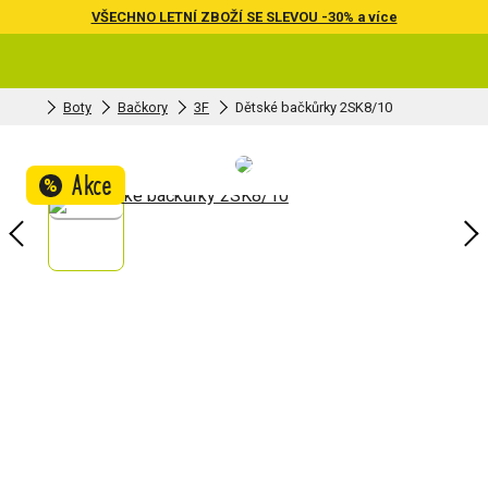
VŠECHNO LETNÍ ZBOŽÍ SE SLEVOU -30% a více
Boty
Bačkory
3F
Dětské bačkůrky 2SK8/10
Akce
%