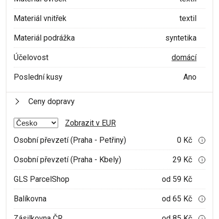
Materiál vnitřek
textil
Materiál podrážka
syntetika
Účelovost
domácí
Poslední kusy
Ano
Ceny dopravy
Zobrazit v EUR
Osobní převzetí (Praha - Petřiny)
0 Kč
i
Osobní převzetí (Praha - Kbely)
29 Kč
i
GLS ParcelShop
od 59 Kč
Balíkovna
od 65 Kč
i
Zásilkovna ČR
od 85 Kč
i