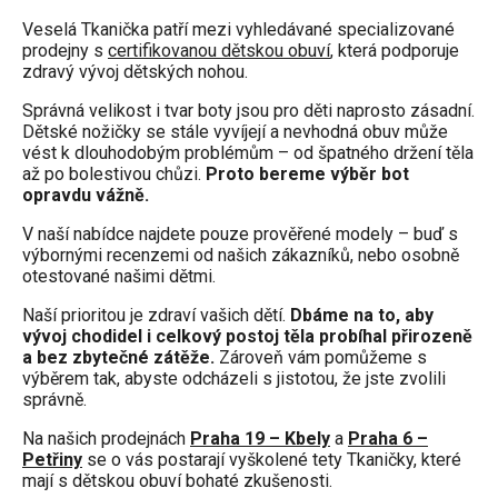
Veselá Tkanička patří mezi vyhledávané specializované
prodejny s
certifikovanou dětskou obuví
, která podporuje
zdravý vývoj dětských nohou.
Správná velikost i tvar boty jsou pro děti naprosto zásadní.
Dětské nožičky se stále vyvíjejí a nevhodná obuv může
vést k dlouhodobým problémům – od špatného držení těla
až po bolestivou chůzi.
Proto bereme výběr bot
opravdu vážně.
V naší nabídce najdete pouze prověřené modely – buď s
výbornými recenzemi od našich zákazníků, nebo osobně
otestované našimi dětmi.
Naší prioritou je zdraví vašich dětí.
Dbáme na to, aby
vývoj chodidel i celkový postoj těla probíhal přirozeně
a bez zbytečné zátěže.
Zároveň vám pomůžeme s
výběrem tak, abyste odcházeli s jistotou, že jste zvolili
správně.
Na našich prodejnách
Praha 19 – Kbely
a
Praha 6 –
Petřiny
se o vás postarají vyškolené tety Tkaničky, které
mají s dětskou obuví bohaté zkušenosti.