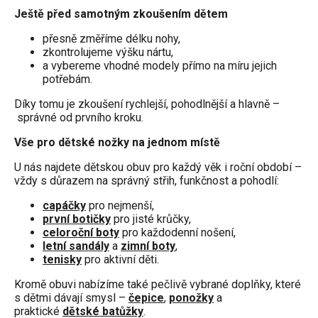
Ještě před samotným zkoušením dětem
přesně změříme délku nohy,
zkontrolujeme výšku nártu,
a vybereme vhodné modely přímo na míru jejich
potřebám.
Díky tomu je zkoušení rychlejší, pohodlnější a hlavně –
správné od prvního kroku.
Vše pro dětské nožky na jednom místě
U nás najdete dětskou obuv pro každý věk i roční období –
vždy s důrazem na správný střih, funkčnost a pohodlí:
capáčky
pro nejmenší,
první botičky
pro jisté krůčky,
celoroční boty
pro každodenní nošení,
letní sandály
a
zimní boty
,
tenisky
pro aktivní děti.
Kromě obuvi nabízíme také pečlivě vybrané doplňky, které
s dětmi dávají smysl –
čepice
,
ponožky
a
praktické
dětské batůžky
.