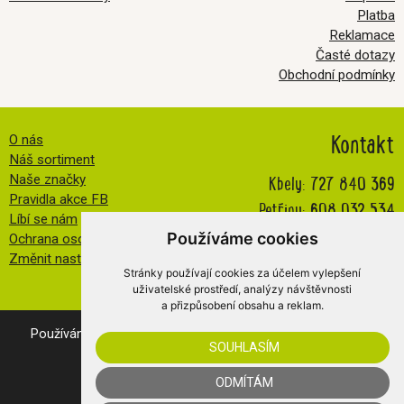
Platba
Reklamace
Časté dotazy
Obchodní podmínky
Kontakt
O nás
Náš sortiment
Kbely:
727 840 369
Naše značky
Pravidla akce FB
Petřiny:
608 032 534
Líbí se nám
info@veselatkanicka.cz
Používáme cookies
Ochrana osobních údajů
Změnit nastavení cookies
Stránky používají cookies za účelem vylepšení
uživatelské prostředí, analýzy návštěvnosti
a přizpůsobení obsahu a reklam.
Používáním našich webovek vyjadřujete souhlas s
cookies
.
SOUHLASÍM
© 2019 Veselá Tkanička s.r.o.
WebConsult
- internetový obchod
Merkur
ODMÍTÁM